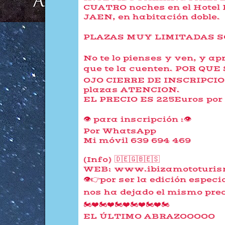
CUATRO noches en el Hotel
JAEN, en habitación doble.
PLAZAS MUY LIMITADAS SO
No te lo pienses y ven, y ap
que te la cuenten. POR QUE
OJO CIERRE DE INSCRIPCIONE
plazas ATENCION.
EL PRECIO ES 225Euros por 
👁 para inscripción :👁
Por WhatsApp
Mi móvil 639 694 469
(Info) 🇩🇪🇬🇧🇪🇸
WEB: www.ibizamototuris
👁👉por ser la edición espe
nos ha dejado el mismo preci
🏍️❤️🏍️❤️🏍️❤️🏍️❤️🏍️❤️🏍️
EL ÚLTIMO ABRAZOOOOO